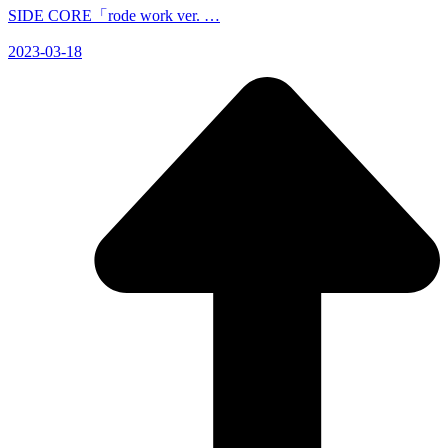
SIDE CORE「rode work ver. …
2023-03-18