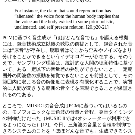
For instance, the claim that sound reproduction has
“alienated” the voice from the human body implies that
the voice and the body existed in some prior holistic,
unalienated, and self present relation. [20,p20-21]
PCMに基づく音生成が「ほぼどんな音でも」を謳える根拠
には、録音技術成立以後の聴取の前提として、録音された音
には”原音”が存在し、聴取者はそこから歪みやノイズをより
分けることができるというイデオロギーが存在する。そのう
えで、サンプリング理論は、統計的な人間の聴覚特性に基づ
いて、ある一定以下の音量差の弁別ができないこと、一定範
囲外の周波数の振動を知覚できないことを前提として、その
範囲内に収まる音の解像度に表現を有限化することで、実質
的に人間が聞きうる範囲の音全てを表現できることが保証さ
れるのである。
ところで、MUSIC Iの音合成はPCMに基づいてはいるもの
の、モノフォニックな三角波の音量と音程、発音タイミング
の制御だけだった（MUSIC IIでは4オシレーターが利用でき
るようになった）[12]。今日、三角波の音量と音程を制御で
きるシステムのことを「ほぼどんな音でも」生成できるシス