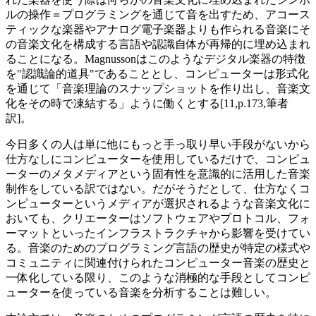
ルの操作＝プログラミングを通じて音を出すため、アコース
ティックな楽器やアナログ電子楽器よりも作られる音楽にそ
の音楽文化を構成する言語や認識自体が再帰的に埋め込まれ
ることになる。Magnussonはこのようなデジタル楽器の特徴
を"認識論的道具"であることとし、コンピューターは形式化
を通じて「音楽理論のスナップショットを作り出し、音楽文
化をその時で凍結する」ように働くとする[11,p.173,筆者
訳]。
今日多くの人は単に他にもっと手っ取り早い手段がないから
仕方なしにコンピューターを使用しているだけで、コンピュ
ーターのメタメディアという固有性を意識的に活用した音楽
制作をしている訳ではない。だがそうだとして、仕方なくコ
ンピューターというメディアが選択されるような音楽文化に
おいても、クリエーターはソフトウェアやプロトコル、フォ
ーマットといったインフラストラクチャから影響を受けてい
る。音楽のためのプログラミング言語の歴史が特定の様式や
コミュニティに関連付けられたコンピューター音楽の歴史と
一体化している限り、このような消極的な手段としてコンピ
ューターを使っている音楽を分析することは難しい。