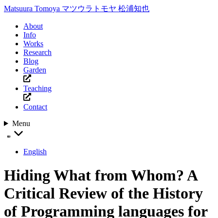
Matsuura Tomoya
マツウラトモヤ
松浦知也
About
Info
Works
Research
Blog
Garden
Teaching
Contact
Menu
English
Hiding What from Whom? A
Critical Review of the History
of Programming languages for