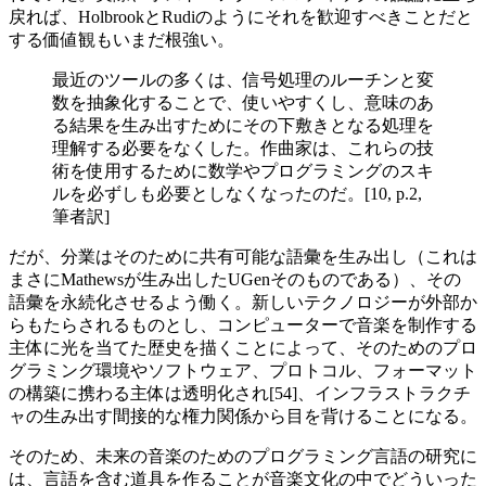
戻れば、HolbrookとRudiのようにそれを歓迎すべきことだと
する価値観もいまだ根強い。
最近のツールの多くは、信号処理のルーチンと変
数を抽象化することで、使いやすくし、意味のあ
る結果を生み出すためにその下敷きとなる処理を
理解する必要をなくした。作曲家は、これらの技
術を使用するために数学やプログラミングのスキ
ルを必ずしも必要としなくなったのだ。[10, p.2,
筆者訳]
だが、分業はそのために共有可能な語彙を生み出し（これは
まさにMathewsが生み出したUGenそのものである）、その
語彙を永続化させるよう働く。新しいテクノロジーが外部か
らもたらされるものとし、コンピューターで音楽を制作する
主体に光を当てた歴史を描くことによって、そのためのプロ
グラミング環境やソフトウェア、プロトコル、フォーマット
の構築に携わる主体は透明化され[54]、インフラストラクチ
ャの生み出す間接的な権力関係から目を背けることになる。
そのため、未来の音楽のためのプログラミング言語の研究に
は、言語を含む道具を作ることが音楽文化の中でどういった