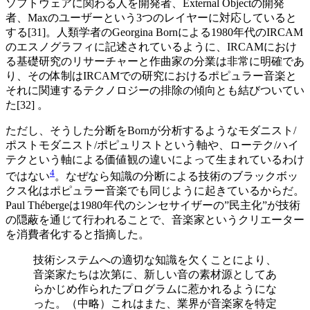
ソフトウェアに関わる人を開発者、External Objectの開発
者、Maxのユーザーという3つのレイヤーに対応していると
する[31]。人類学者のGeorgina Bornによる1980年代のIRCAM
のエスノグラフィに記述されているように、IRCAMにおけ
る基礎研究のリサーチャーと作曲家の分業は非常に明確であ
り、その体制はIRCAMでの研究におけるポピュラー音楽と
それに関連するテクノロジーの排除の傾向とも結びついてい
た[32] 。
ただし、そうした分断をBornが分析するようなモダニスト/
ポストモダニスト/ポピュリストという軸や、ローテク/ハイ
テクという軸による価値観の違いによって生まれているわけ
4
ではない
。なぜなら知識の分断による技術のブラックボッ
クス化はポピュラー音楽でも同じように起きているからだ。
Paul Thébergeは1980年代のシンセサイザーの”民主化”が技術
の隠蔽を通じて行われることで、音楽家というクリエーター
を消費者化すると指摘した。
技術システムへの適切な知識を欠くことにより、
音楽家たちは次第に、新しい音の素材源としてあ
らかじめ作られたプログラムに惹かれるようにな
った。（中略）これはまた、業界が音楽家を特定