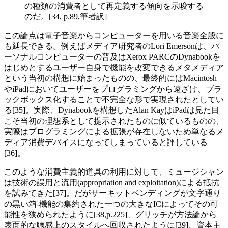
の種類の消費者として再定義する傾向を示唆する
のだ。[34, p.89,筆者訳]
この論点は電子音楽からコンピューターを用いる音楽全般に
も延長できる。例えばメディア研究者のLori Emersonは、パ
ーソナルコンピューターの普及はXerox PARCのDynabookを
はじめとするユーザー自身で機能を改変できるメタメディア
という当初の構想に始まったものの、最終的にはMacintosh
やiPadにおいてユーザーをプログラミングから遠ざけ、ブラ
ックボックス化することで不完全な形で実現されたとしてい
る[35]。実際、Dynabookを構想したAlan KayはiPadは見た目
こそ当初の理想系として提示されたものに似ているものの、
実際はプログラミングによる拡張が存在しないため単なるメ
ディア消費デバイスになってしまっていると評している
[36]。
このような消費主義的道具の利用に対して、ミュージシャン
は技術の誤用と流用(appropriation and exploitation)による抵抗
を試みてきた[37]。だがサーキットベンディングが文字通り
の黒い箱-機能の集約された一つの大きなICによってその可
能性を狭められたように[38,p.225]、グリッチが方法論から
表面的な聴感上のスタイルへ回収されたように[39]、資本主