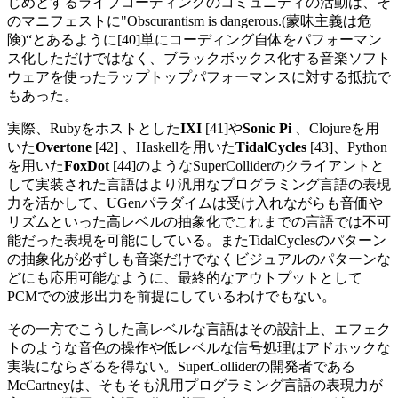
じめとするライブコーディングのコミュニティの活動は、そ
のマニフェストに"Obscurantism is dangerous.(蒙昧主義は危
険)“とあるように[40]単にコーディング自体をパフォーマン
ス化しただけではなく、ブラックボックス化する音楽ソフト
ウェアを使ったラップトップパフォーマンスに対する抵抗で
もあった。
実際、Rubyをホストとした
IXI
[41]や
Sonic Pi
、Clojureを用
いた
Overtone
[42] 、Haskellを用いた
TidalCycles
[43]、Python
を用いた
FoxDot
[44]のようなSuperColliderのクライアントと
して実装された言語はより汎用なプログラミング言語の表現
力を活かして、UGenパラダイムは受け入れながらも音価や
リズムといった高レベルの抽象化でこれまでの言語では不可
能だった表現を可能にしている。またTidalCyclesのパターン
の抽象化が必ずしも音楽だけでなくビジュアルのパターンな
どにも応用可能なように、最終的なアウトプットとして
PCMでの波形出力を前提にしているわけでもない。
その一方でこうした高レベルな言語はその設計上、エフェク
トのような音色の操作や低レベルな信号処理はアドホックな
実装にならざるを得ない。SuperColliderの開発者である
McCartneyは、そもそも汎用プログラミング言語の表現力が