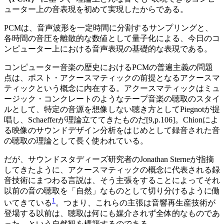
ューター上の音表現を初めて実現したからである。
PCMは、音声波形を一定時間に分割するサンプリングと、
各時間の音圧を離散的な数値として量子化による、今日のコ
ンピューター上における音声表現の基礎的な表現である。
コンピューター音楽の歴史におけるPCMの普遍主義の問題
点は、ポスト・アクースマティックの前提となるアクースマ
ティックという概念に内在する。アクースマティックはミュ
ージック・コンクレートのようなテープ音楽の聴取のスタイ
ルとして、特定の音源を想像しない聴き方としてPiegnotが提
唱し、Schaefferが理論立ててきたものだ[9,p.106]。Chionによ
る映像のサウンドデザイン分析をはじめとして録音された音
の聴取の理論として長く使われている。
だが、サウンドスタディーズ研究者のJonathan Sterneが指摘
してきたように、アクースマティックの概念に代表される録
音技術にまつわる言説は、そう主張をすることによってそれ
以前の音の聴取を「自然」なものとして切り分けるように働
1
いてきている
。つまり、これらの主張は音響再生産技術が
登場する以前は、聴取は何にも媒介されず全体的なものであ
った—という自然観を構築するのである。