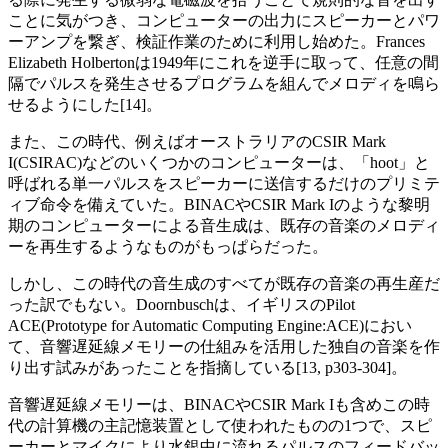
ことに気がつき、コンピューターの出力にスピーカーとパワ
ーアンプを繋ぎ、検証作業のために利用し始めた。Frances
Elizabeth Holbertonは1949年にこれを逆手に取って、任意の間
隔でパルスを発生させるプログラムを組んでメロディを鳴ら
せるようにした[14]。
また、この時代、例えばオーストラリアのCSIR Mark
I(CSIRAC)などのいくつかのコンピューターは、「hoot」と
呼ばれる単一パルスをスピーカーに送信するだけのプリミテ
ィブ命令を備えていた。BINACやCSIR Mark Iのような黎明
期のコンピューターによる音生成は、既存の音楽のメロディ
ーを再生するようなものがもっぱらだった。
しかし、この時代の音生成のすべてが既存の音楽の再生産だ
った訳でもない。Doornbuschは、イギリスのPilot
ACE(Prototype for Automatic Computing Engine:ACE)におい
て、音響遅延線メモリーの仕組みを活用した独自の音楽を作
り出す試みがあったことを指摘している[13, p303-304]。
音響遅延線メモリーは、BINACやCSIR Mark Iも含めこの時
代の計算機の主記憶装置として使われたものの1つで、スピ
ーカーとマイクにより水銀中に流れるパルスのフィードバッ