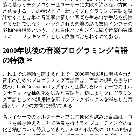
義に基づくテクノロジーはユーザーに失敗を許さない方向へ
と発展する。この状況下で、新しくプログラミング言語を設
計することは単に音楽家に新しい音楽を生み出す手段を提供
するだけではなく、ハックされる余地のある技術インフラの
能動的再構築という、それ自体ハッキングに続く音楽的実践
（ミュージッキング）として位置づけられるのである。
2000年以後の音楽プログラミング言語
の特徴
これまでの議論を踏まえた上で、2000年代以後に開発された
音楽のためのプログラミング言語群は、言語の役割をさらに
狭め、Unit Generatorパラダイムとは異なるレイヤーでのオル
タナティブな抽象化を試みた言語と、逆によりプログラミン
グ言語としての汎用性を広げブラックボックスを減らした言
語という2つの方向に分類できる。
高レイヤーでのオルタナティブな抽象化を試みた言語は、コ
ードを書き換えることで演奏を行うライブコーディングの文
化と結びついて発展してきた。2000年代以後のTOPLAPをは