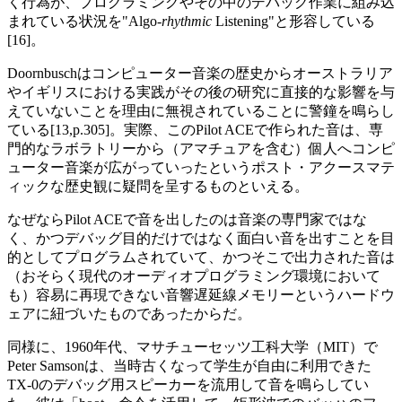
く行為が、プログラミングやその中のデバッグ作業に組み込
まれている状況を"Algo-
rhythmic
Listening"と形容している
[16]。
Doornbuschはコンピューター音楽の歴史からオーストラリア
やイギリスにおける実践がその後の研究に直接的な影響を与
えていないことを理由に無視されていることに警鐘を鳴らし
ている[13,p.305]。実際、このPilot ACEで作られた音は、専
門的なラボラトリーから（アマチュアを含む）個人へコンピ
ューター音楽が広がっていったというポスト・アクースマテ
ィックな歴史観に疑問を呈するものといえる。
なぜならPilot ACEで音を出したのは音楽の専門家ではな
く、かつデバッグ目的だけではなく面白い音を出すことを目
的としてプログラムされていて、かつそこで出力された音は
（おそらく現代のオーディオプログラミング環境において
も）容易に再現できない音響遅延線メモリーというハードウ
ェアに紐づいたものであったからだ。
同様に、1960年代、マサチューセッツ工科大学（MIT）で
Peter Samsonは、当時古くなって学生が自由に利用できた
TX-0のデバッグ用スピーカーを流用して音を鳴らしてい