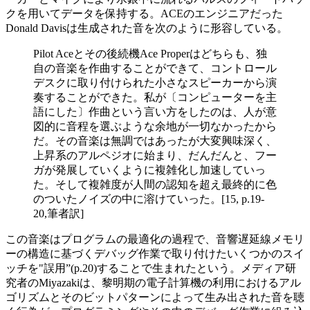
クを用いてデータを保持する。ACEのエンジニアだった
Donald Davisは生成された音を次のように形容している。
Pilot Aceとその後続機Ace Properはどちらも、独
自の音楽を作曲することができて、コントロール
デスクに取り付けられた小さなスピーカーから演
奏することができた。私が〔コンピューターを主
語にした〕作曲という言い方をしたのは、人が意
図的に音程を選ぶような余地が一切なかったから
だ。その音楽は無調ではあったが大変興味深く、
上昇系のアルペジオに始まり、だんだんと、フー
ガが発展していくように複雑化し加速していっ
た。そして複雑度が人間の認知を超え最終的に色
のついたノイズの中に溶けていった。[15, p.19-
20,筆者訳]
この音楽はプログラムの最適化の過程で、音響遅延線メモリ
ーの構造に基づくデバッグ作業で取り付けたいくつかのスイ
ッチを"誤用”(p.20)することで生まれたという。メディア研
究者のMiyazakiは、黎明期の電子計算機の利用におけるアル
ゴリズムとそのビットパターンによって生み出された音を聴