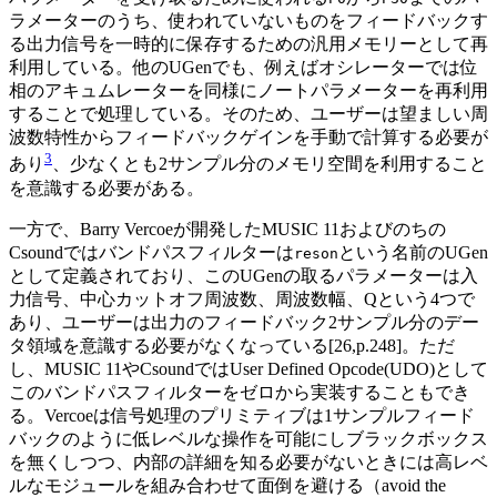
ラメーターのうち、使われていないものをフィードバックす
る出力信号を一時的に保存するための汎用メモリーとして再
利用している。他のUGenでも、例えばオシレーターでは位
相のアキュムレーターを同様にノートパラメーターを再利用
することで処理している。そのため、ユーザーは望ましい周
波数特性からフィードバックゲインを手動で計算する必要が
3
あり
、少なくとも2サンプル分のメモリ空間を利用すること
を意識する必要がある。
一方で、Barry Vercoeが開発したMUSIC 11およびのちの
Csoundではバンドパスフィルターは
という名前のUGen
reson
として定義されており、このUGenの取るパラメーターは入
力信号、中心カットオフ周波数、周波数幅、Qという4つで
あり、ユーザーは出力のフィードバック2サンプル分のデー
タ領域を意識する必要がなくなっている[26,p.248]。ただ
し、MUSIC 11やCsoundではUser Defined Opcode(UDO)として
このバンドパスフィルターをゼロから実装することもでき
る。Vercoeは信号処理のプリミティブは1サンプルフィード
バックのように低レベルな操作を可能にしブラックボックス
を無くしつつ、内部の詳細を知る必要がないときには高レベ
ルなモジュールを組み合わせて面倒を避ける（avoid the