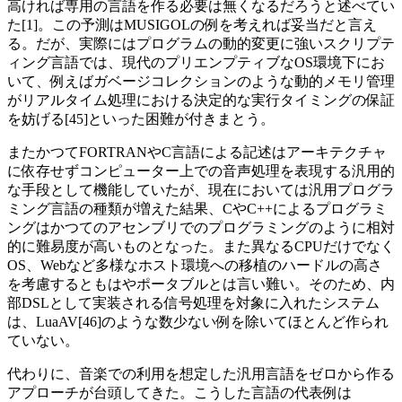
高ければ専用の言語を作る必要は無くなるだろうと述べてい
た[1]。この予測はMUSIGOLの例を考えれば妥当だと言え
る。だが、実際にはプログラムの動的変更に強いスクリプテ
ィング言語では、現代のプリエンプティブなOS環境下にお
いて、例えばガベージコレクションのような動的メモリ管理
がリアルタイム処理における決定的な実行タイミングの保証
を妨げる[45]といった困難が付きまとう。
またかつてFORTRANやC言語による記述はアーキテクチャ
に依存せずコンピューター上での音声処理を表現する汎用的
な手段として機能していたが、現在においては汎用プログラ
ミング言語の種類が増えた結果、CやC++によるプログラミ
ングはかつてのアセンブリでのプログラミングのように相対
的に難易度が高いものとなった。また異なるCPUだけでなく
OS、Webなど多様なホスト環境への移植のハードルの高さ
を考慮するともはやポータブルとは言い難い。そのため、内
部DSLとして実装される信号処理を対象に入れたシステム
は、LuaAV[46]のような数少ない例を除いてほとんど作られ
ていない。
代わりに、音楽での利用を想定した汎用言語をゼロから作る
アプローチが台頭してきた。こうした言語の代表例は