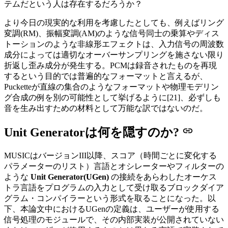
テムだという人は存在するだろうか？
より今日の現実的な利用を考慮したとしても、例えばリング
変調(RM)、振幅変調(AM)のような信号同士の乗算やディス
トーションのような非線形エフェクトは、入力信号の周波数
成分によっては適切なオーバーサンプリングを施さない限り
折返し歪み成分が発生する。PCMは録音されたものを再現
するという目的では普遍的なフォーマットと言えるが、
Pucketteが直線の集合のようなフォーマットや物理モデリン
グ合成の例を別の可能性として挙げるように[21]、必ずしも
音を生み出すための材料として万能な訳ではないのだ。
Unit Generatorは何を隠すのか?
MUSICはバージョンIII以降、スコア（時間ごとに変化する
パラメーターのリスト）言語とオシレーターやフィルターの
ような
Unit Generator(UGen)
の接続をあらわしたオーケス
トラ言語をプログラムの入力として受け取るブロックダイア
グラム・コンパイラーという形式を取ることになった。以
下、本論文中におけるUGenの定義は、ユーザーが使用する
信号処理のモジュールで、その内部実装が公開されていない