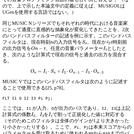
ので、上で示した本論文中の定義に従えば、MUSIGOLは
UGenを使用する言語ではない。）
同じMUSIC Nシリーズでもそれぞれの時代における音楽家
にとって適度に直感的な抽象化が変化してきたことを、2次
のバンドパスフィルターの記述を例に示す。このバンドパス
n
S
n
t
フィルタは、現在時刻
の入力信号を
、現在から
時刻前
O
n
−
t
I
1
の出力信号を
、任意の音量パラメーター
としたと
き、次のような計算式で現在の信号と過去の出力を混合す
る。
O
n
=
I
1
⋅
S
n
+
I
2
⋅
O
n
−
1
−
I
3
⋅
O
n
−
2
MUSIC Vではこのバンドパスフィルタは次のように記述す
ることで使用できる[25, p78]。
ここでは、
が入力、
が出力のバスであり、
、
は上記
I1
O
I2
I3
I
2
I
3
I
1
計算式の係数
、
を
で割って正規化した値に対応する
（そのためこのフィルタは全体のゲインが1より大きかった
り小さかったりする）。ここで、
、
は本来スコアからの
Pi
Pj
パラメーターを受け取るために使われる
から
までのパ
P0
P30