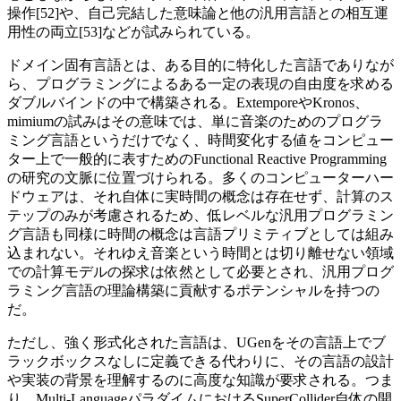
操作[52]や、自己完結した意味論と他の汎用言語との相互運
用性の両立[53]などが試みられている。
ドメイン固有言語とは、ある目的に特化した言語でありなが
ら、プログラミングによるある一定の表現の自由度を求める
ダブルバインドの中で構築される。ExtemporeやKronos、
mimiumの試みはその意味では、単に音楽のためのプログラ
ミング言語というだけでなく、時間変化する値をコンピュー
ター上で一般的に表すためのFunctional Reactive Programming
の研究の文脈に位置づけられる。多くのコンピューターハー
ドウェアは、それ自体に実時間の概念は存在せず、計算のス
テップのみが考慮されるため、低レベルな汎用プログラミン
グ言語も同様に時間の概念は言語プリミティブとしては組み
込まれない。それゆえ音楽という時間とは切り離せない領域
での計算モデルの探求は依然として必要とされ、汎用プログ
ラミング言語の理論構築に貢献するポテンシャルを持つの
だ。
ただし、強く形式化された言語は、UGenをその言語上でブ
ラックボックスなしに定義できる代わりに、その言語の設計
や実装の背景を理解するのに高度な知識が要求される。つま
り、Multi-LanguageパラダイムにおけるSuperCollider自体の開