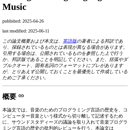
Music
published: 2025-04-26
last modified: 2025-06-11
この論文概要および本文は、
英語版
の著者による邦訳であ
り、採録されているものとは表現が異なる場合があります。
引用する場合は、公開されているものを参照した上で行う
か、邦訳版であることを明記してください。また、括弧やダ
ブルクオート、固有名詞のフォーマットにブレがあります
が、とりあえず公開しておくことを最優先して作成している
ためご了承ください。
概要
本論文では、音楽のためのプログラミング言語の歴史を、コ
ンピューター音楽という様式から切り離して記述するため
に、サウンドスタディーズの議論を取り入れて音楽プログラ
ミング言語の歴史の批判的レビューを行う。本論文は