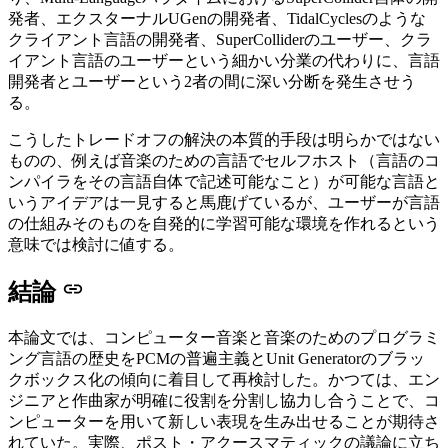
発者、エクスターナルUGenの開発者、TidalCyclesのような
クライアント言語の開発者、SuperColliderのユーザー、クラ
イアント言語のユーザーという細かい分業の代わりに、言語
開発者とユーザーという2者の間に深い分断を発生させう
る。
こうしたトレードオフの解決の本質的手段は明らかではない
ものの、例えば音楽のための言語でセルフホスト（言語のコ
ンパイラをその言語自体で記述可能なこと）が可能な言語と
いうアイデアは一見すると馬鹿げているが、ユーザーが言語
の仕組みそのものを自発的に学習可能な環境を作れるという
意味では検討に値する。
結論
本論文では、コンピューター音楽と音楽のためのプログラミ
ング言語の歴史をPCMの普遍主義とUnit Generatorのブラッ
クボックス化の傾向に着目して再検討した。かつては、エン
ジニアと作曲家が明確に役割を分割し協力し合うことで、コ
ンピューターを用いて新しい表現を生み出せることが期待さ
れていた。実際、ポスト・アクースマティックの議論に立ち