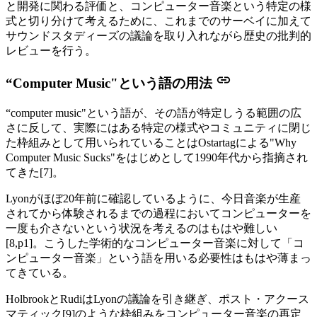
と開発に関わる評価と、コンピューター音楽という特定の様
式と切り分けて考えるために、これまでのサーベイに加えて
サウンドスタディーズの議論を取り入れながら歴史の批判的
レビューを行う。
“Computer Music"という語の用法
“computer music"という語が、その語が特定しうる範囲の広
さに反して、実際にはある特定の様式やコミュニティに閉じ
た枠組みとして用いられていることはOstartagによる"Why
Computer Music Sucks"をはじめとして1990年代から指摘され
てきた[7]。
Lyonがほぼ20年前に確認しているように、今日音楽が生産
されてから体験されるまでの過程においてコンピューターを
一度も介さないという状況を考えるのはもはや難しい
[8,p1]。こうした学術的なコンピューター音楽に対して「コ
ンピューター音楽」という語を用いる必要性はもはや薄まっ
てきている。
HolbrookとRudiはLyonの議論を引き継ぎ、ポスト・アクース
マティック[9]のような枠組みをコンピューター音楽の再定