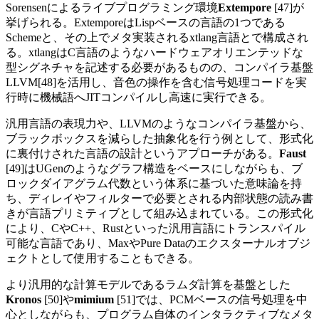
Sorensenによるライブプログラミング環境
Extempore
[47]が
挙げられる。ExtemporeはLispベースの言語の1つである
Schemeと、その上でメタ実装されるxtlang言語とで構成され
る。xtlangはC言語のようなハードウェアオリエンテッドな
型シグネチャを記述する必要があるものの、コンパイラ基盤
LLVM[48]を活用し、音色の操作を含む信号処理コードを実
行時に機械語へJITコンパイルし高速に実行できる。
汎用言語の表現力や、LLVMのようなコンパイラ基盤から、
ブラックボックスを減らした抽象化を行う例として、形式化
に裏付けされた言語の設計というアプローチがある。
Faust
[49]はUGenのようなグラフ構造をベースにしながらも、ブ
ロックダイアグラム代数という体系に基づいた意味論を持
ち、ディレイやフィルターで必要とされる内部状態の読み書
きが言語プリミティブとして組み込まれている。この形式化
により、CやC++、Rustといった汎用言語にトランスパイル
可能な言語であり、MaxやPure Dataのエクスターナルオブジ
ェクトとして使用することもできる。
より汎用的な計算モデルであるラムダ計算を基盤とした
Kronos
[50]や
mimium
[51]では、PCMベースの信号処理を中
心としながらも、プログラム自体のインタラクティブなメタ