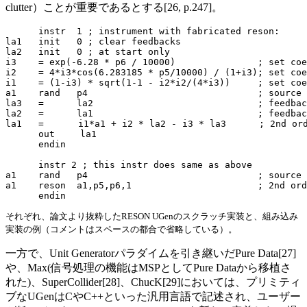
clutter）ことが重要であるとする[26, p.247]。
      instr  1 ; instrument with fabricated reson:

la1   init   0 ; clear feedbacks

la2   init   0 ; at start only

i3    = exp(-6.28 * p6 / 10000)               ; set coe
i2    = 4*i3*cos(6.283185 * p5/10000) / (1+i3); set coe
i1    = (1-i3) * sqrt(1-1 - i2*i2/(4*i3))     ; set coe
a1    rand   p4                               ; source 
la3   =      la2                              ; feedbac
la2   =      la1                              ; feedbac
la1   =   　　i1*a1 + i2 * la2 - i3 * la3      ; 2nd ord
      out   　la1

      endin

      instr 2 ; this instr does same as above

a1    rand   p4                               ; source 
a1    reson  a1,p5,p6,1                       ; 2nd ord
それぞれ、論文より抜粋したRESON UGenのスクラッチ実装と、組み込み
実装の例（コメントはスペースの都合で省略している）。
一方で、Unit Generatorパラダイムを引き継いだPure Data[27]
や、Max(信号処理の機能はMSPとしてPure Dataから移植さ
れた)、SuperCollider[28]、ChucK[29]においては、プリミティ
ブなUGenはCやC++といった汎用言語で記述され、ユーザー