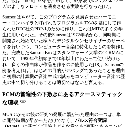
た。彼は「hoot」命令を活用して、矩形波でのバッハのフー
ガのようなメロディを演奏させる実験を行なった[17]。
Samsonはやがて、このプログラムを発展させたハーモニ
ー・コンパイラと呼ばれるプログラムをTX-0を基にして作
られたDEC社のPDP-1のために作り、これはMITの多くの学
生に用いられた。その後Samsonは1972年頃から、同時期に
開発され始めていた様々なデジタルシンセサイザーのサーベ
イを行いつつ、コンピューター音楽に特化したものを制作し
た。完成したSamson Boxはスタンフォード大学のCCRMAに
おいて、1990年代初頭まで10年以上にわたって使い続けら
れ、多くの作曲家が作品を作るのに使用した[18]。Samsonの
例を考えれば、はじめの目的がデバッグであったことを理由
に初期の計算機の音楽生成の試みをコンピューター音楽の歴
史の中で切り分けることは適切ではないと言える。
PCMの普遍性の下敷きにあるアクースマティック
な聴取
MUSICがその後の研究の発展に繋がった理由の一つは、単
に開発時期が早かっただけでなく、
パルス符合変調
（PCM）
に基づく”理論上どんな音でも”表現できるコンピ