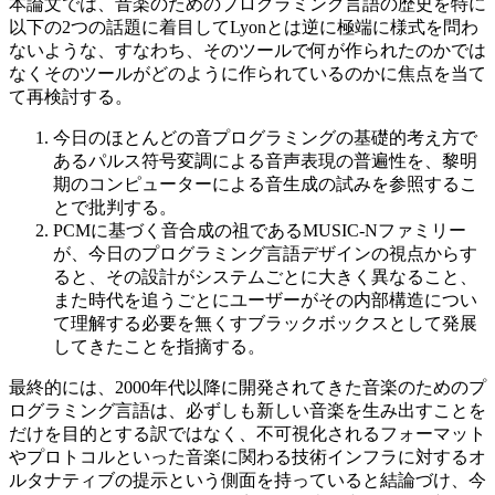
本論文では、音楽のためのプログラミング言語の歴史を特に
以下の2つの話題に着目してLyonとは逆に極端に様式を問わ
ないような、すなわち、そのツールで何が作られたのかでは
なくそのツールがどのように作られているのかに焦点を当て
て再検討する。
今日のほとんどの音プログラミングの基礎的考え方で
あるパルス符号変調による音声表現の普遍性を、黎明
期のコンピューターによる音生成の試みを参照するこ
とで批判する。
PCMに基づく音合成の祖であるMUSIC-Nファミリー
が、今日のプログラミング言語デザインの視点からす
ると、その設計がシステムごとに大きく異なること、
また時代を追うごとにユーザーがその内部構造につい
て理解する必要を無くすブラックボックスとして発展
してきたことを指摘する。
最終的には、2000年代以降に開発されてきた音楽のためのプ
ログラミング言語は、必ずしも新しい音楽を生み出すことを
だけを目的とする訳ではなく、不可視化されるフォーマット
やプロトコルといった音楽に関わる技術インフラに対するオ
ルタナティブの提示という側面を持っていると結論づけ、今