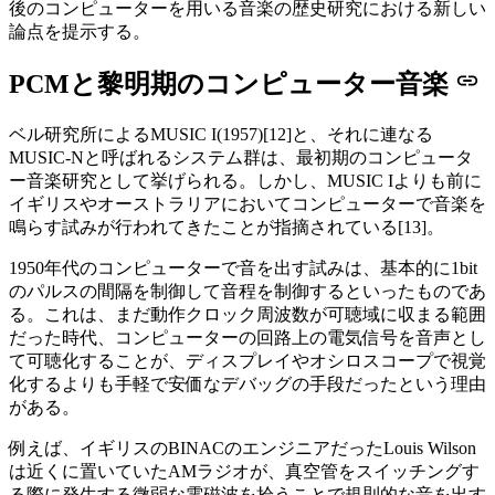
後のコンピューターを用いる音楽の歴史研究における新しい
論点を提示する。
PCMと黎明期のコンピューター音楽
ベル研究所によるMUSIC I(1957)[12]と、それに連なる
MUSIC-Nと呼ばれるシステム群は、最初期のコンピュータ
ー音楽研究として挙げられる。しかし、MUSIC Iよりも前に
イギリスやオーストラリアにおいてコンピューターで音楽を
鳴らす試みが行われてきたことが指摘されている[13]。
1950年代のコンピューターで音を出す試みは、基本的に1bit
のパルスの間隔を制御して音程を制御するといったものであ
る。これは、まだ動作クロック周波数が可聴域に収まる範囲
だった時代、コンピューターの回路上の電気信号を音声とし
て可聴化することが、ディスプレイやオシロスコープで視覚
化するよりも手軽で安価なデバッグの手段だったという理由
がある。
例えば、イギリスのBINACのエンジニアだったLouis Wilson
は近くに置いていたAMラジオが、真空管をスイッチングす
る際に発生する微弱な電磁波を拾うことで規則的な音を出す