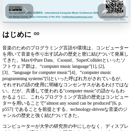
はじめに
音楽のためのプログラミング言語や環境は、コンピューター
を用いて音楽を作り出す試みの歴史と密に結びついて発展し
てきた。MaxやPure Data、Csound、SuperColliderといったソ
フトウェア群は、“computer music language”[1], [2],
[3]、“language for computer music”[4]、“computer music
programming systems”[5]といった呼ばれ方がされているが、
それぞれの語の使用に明確なコンセンサスがあるわけではな
い。だが、共通して使われる"computer music"の語からもわ
かるように、これらプログラミング言語の歴史はコンピュー
ターを用いることで"almost any sound can be produced"[6, p.
p557] であることを前提とする、technology-drivenな音楽のジ
ャンルの歴史と強く結びついてきた。
コンピューターが大学の研究所の中にしかなく、ディスプレ