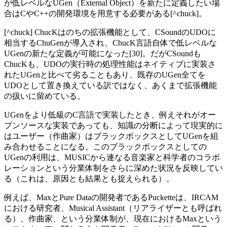
が低レベルなUGen（External Object）を新たに定義したい場
合はCやC++の開発環境を用意する必要がある[^chuck]。
[^chuck] ChucKはのちの拡張機能として、CSoundのUDOに
相当するChuGenが導入され、ChucK言語自体で低レベルな
UGenの新たな定義が可能になった[30]。だがCSoundも
ChucKも、UDOの実行時の処理性能はネイティブに実装さ
れたUGenと比べて劣ることもあり、既存のUGen全てを
UDOとして置き換えている訳ではなく、あくまで拡張機能
の扱いに留めている。
UGenをより低級のC言語で実装したとき、例えそれがオー
プンソースな実装であっても、知識の分断によって現実的に
はユーザー（作曲家）はブラックボックスとしてUGenを組
み合わせることになる。このブラックボックスとしての
UGenの利用は、MUSICから連なる音楽家と科学者のコラボ
レーションという分業体制をさらに深めた状況を反映してい
る（これは、原因とも結果とも捉えられる）。
例えば、MaxとPure Dataの開発者であるPucketteは、IRCAM
における研究者、Musical Assistant（リアライザーとも呼ばれ
る）、作曲家、という分業体制が、現在におけるMaxという