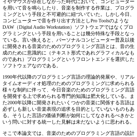
イやマウスが存在しなかった時代において、コンピューター
を用いて音を鳴らしたり、音楽を制作する作業は、プログラ
ミングという手段と不可避的に紐づいていた。しかし今日、
コンピューターで音を作り出す方法としPro Toolsのような
DAW（Digital Audio Workstation）ソフトウェアではなくプロ
グラミングという手段を用いることは幾分特殊な手段となっ
ている。言い換えると、パーソナルコンピューター普及以後
に開発される音楽のためのプログラミング言語とは、音の生
成のために意識的に（テキスト形式であれグラフィカルなも
のであれ）プログラミングというフロントエンドを選択した
ソフトウェアなのである。
1990年代以降のプログラミング言語の理論的発展や、リアル
タイムオーディオ処理のためのプログラミングに求められる
様々な制約に伴って、今日音楽のためのプログラミング言語
を開発する上で求められる専門的知識は肥大化している。ま
た2000年以降に開発されたいくつかの音楽に関係する言語は
必ずしも新しい音楽表現の追求を目的としていないものもあ
る。そうした言語の価値判断が如何にしてなされるべきかと
いう問いに対する統一した見解は未だないように思われる。
そこで本論文では、音楽のためのプログラミング言語の設計