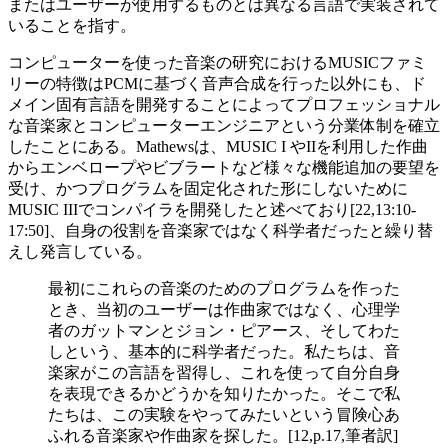
またはユーザーが使用するものとは異なる言語で実装されて
いることを指す。
コンピューターを使った音楽の研究におけるMUSICファミ
リーの特徴はPCMに基づく音声合成を行った以外にも、ド
メイン固有言語を開発することによってプロフェッショナル
な音楽家とコンピューターエンジニアという分業体制を確立
したことにある。Mathewsは、MUSIC I やIIを利用した作曲
からエンベロープやビブラートなど様々な機能追加の要望を
受け、かつプログラムを固定化された形にしないために
MUSIC IIIでコンパイラを開発したと述べており[22,13:10-
17:50]、自身の役割を音楽家ではなく科学者だったと繰り替
えし発言している。
最初にこれらの音楽のためのプログラムを作った
とき、当初のユーザーは作曲家ではなく、心理学
者のガットマンとジョン・ピアース、そしてわた
しという、基本的に科学者だった。私たちは、音
楽家がこの言語を習得し、これを使って自分自身
を表現できるかどうかを知りたかった。そこで私
たちは、この実験をやってみたいという冒険心あ
ふれる音楽家や作曲家を探した。[12,p.17,筆者訳]