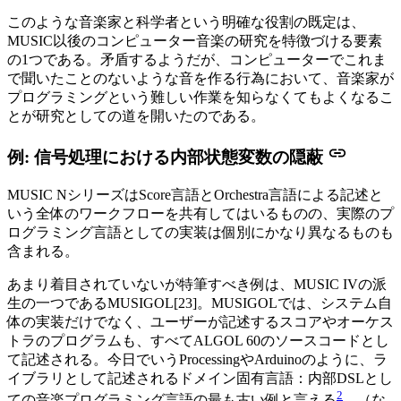
このような音楽家と科学者という明確な役割の既定は、
MUSIC以後のコンピューター音楽の研究を特徴づける要素
の1つである。矛盾するようだが、コンピューターでこれま
で聞いたことのないような音を作る行為において、音楽家が
プログラミングという難しい作業を知らなくてもよくなるこ
とが研究としての道を開いたのである。
例: 信号処理における内部状態変数の隠蔽
MUSIC NシリーズはScore言語とOrchestra言語による記述と
いう全体のワークフローを共有してはいるものの、実際のプ
ログラミング言語としての実装は個別にかなり異なるものも
含まれる。
あまり着目されていないが特筆すべき例は、MUSIC IVの派
生の一つであるMUSIGOL[23]。MUSIGOLでは、システム自
体の実装だけでなく、ユーザーが記述するスコアやオーケス
トラのプログラムも、すべてALGOL 60のソースコードとし
て記述される。今日でいうProcessingやArduinoのように、ラ
イブラリとして記述されるドメイン固有言語：内部DSLとし
2
ての音楽プログラミング言語の最も古い例と言える
。（な