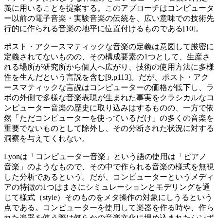
義に用いることを提案する。このアプローチはコンピュータ
ー以前の電子音楽・実験音楽の伝統を、広い意味での技術先
行的に作られる音楽の地平に位置付けるものである[10]。
ポスト・アクースマティックな音楽の定義は意図して厳密に
定義されてないものの、その構成要素の1つとして、生産さ
れる場所が研究所から個人へ広がり、技術の使用方法に多様
性を生んだという言説を含む[9,p113]。だが、ポスト・アク
ースマティックな言説はコンピューターの価格が低下し、ラ
ボの外側で多様な音楽表現が生まれた事実をクラシカルなコ
ンピューター音楽の歴史に取り込みはするものの、一方で依
然「ただコンピューターを使っているだけ」の多くの音楽を
重要でないものとして除外し、その分断された状況に対する
洞察を与えてくれない。
Lyonは「コンピューター音楽」という語の使用は「ピアノ
音楽」のようなもので、その中で作られる音楽の様式を無視
した分析であるという。だが、コンピューターというメディ
アの特徴の1つはまさにシミュレーションとモデリングを通
じて様式（style）そのものをメタ操作の対象にしうるという
点である。コンピューターを使用して楽器を作る時や、作ら
れた楽器を使う際は何らかの音楽文化に埋め込まれたシンボ