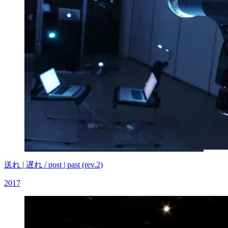
送れ | 遅れ / post | past (rev.2)
2017