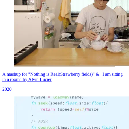
A mashup for "Nothing is Real(Strawberry fields)" & "I am sitting
in a room" by Alvin Lucier
2020