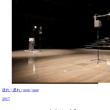
送れ | 遅れ / post | past
2017