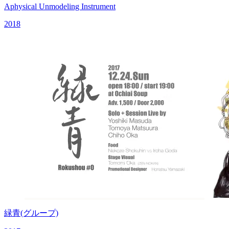
Aphysical Unmodeling Instrument
2018
緑青(グループ)