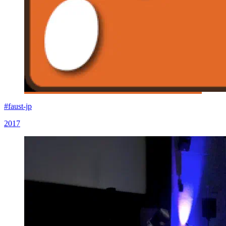
#faust-jp
2017