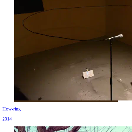
How-ring
2014