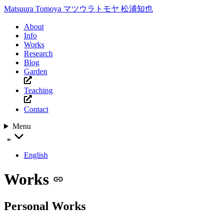
Matsuura Tomoya
マツウラトモヤ
松浦知也
About
Info
Works
Research
Blog
Garden
Teaching
Contact
Menu
English
Works
Personal Works