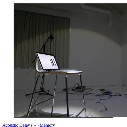
Acoustic Delay (⇔) Memory